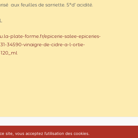
sé aux feuilles de sarriette. 5°d’ acidité.
L
.la-plate-forme.fr/epicerie-salee-epiceries-
31-34590-vinaigre-de-cidre-a-l-ortie-
-120_ml
e site, vous acceptez l’utilisation des cookies.