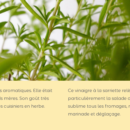
s aromatiques. Elle était
Ce vinaigre à la sarriette re
s mères. Son goût très
particulièrement la salade 
on des cuisiniers en herbe.
sublime tous les fromages, ma
marinade et déglaçage.